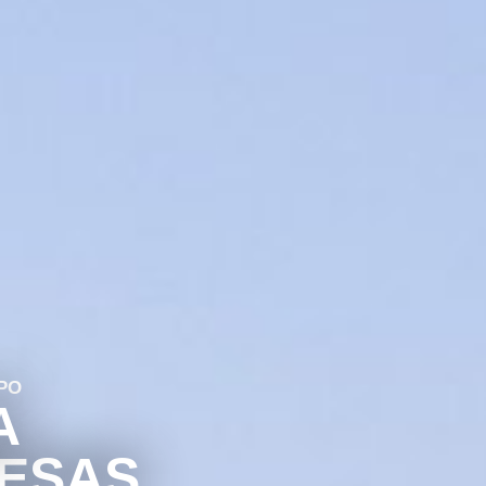
PO
A
ESAS